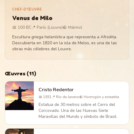
CHEF-D'ŒUVRE
Venus de Milo
📅
100 BC
📍
París (Louvre)
🪨
Mármol
Escultura griega helenística que representa a Afrodita.
Descubierta en 1820 en la isla de Melos, es una de las
obras más célebres del Louvre.
Œuvres
(
11
)
Cristo Redentor
📅
1931
📍
Río de Janeiro
🪨
Hormigón y esteatita
Estatua de 30 metros sobre el Cerro del
Corcovado. Una de las Nuevas Siete
Maravillas del Mundo y símbolo de Brasil.