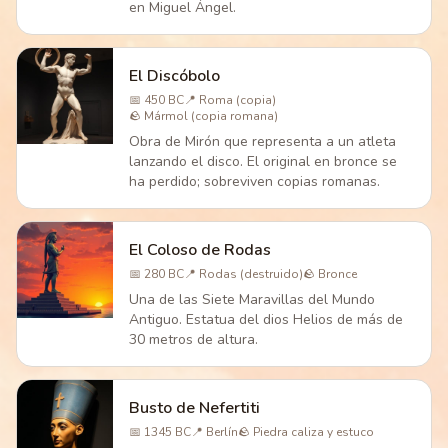
en Miguel Ángel.
El Discóbolo
📅
450 BC
📍
Roma (copia)
🪨
Mármol (copia romana)
Obra de Mirón que representa a un atleta
lanzando el disco. El original en bronce se
ha perdido; sobreviven copias romanas.
El Coloso de Rodas
📅
280 BC
📍
Rodas (destruido)
🪨
Bronce
Una de las Siete Maravillas del Mundo
Antiguo. Estatua del dios Helios de más de
30 metros de altura.
Busto de Nefertiti
📅
1345 BC
📍
Berlín
🪨
Piedra caliza y estuco