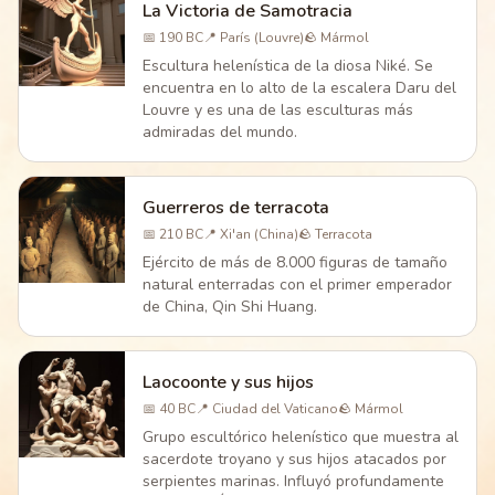
La Victoria de Samotracia
📅
190 BC
📍
París (Louvre)
🪨
Mármol
Escultura helenística de la diosa Niké. Se
encuentra en lo alto de la escalera Daru del
Louvre y es una de las esculturas más
admiradas del mundo.
Guerreros de terracota
📅
210 BC
📍
Xi'an (China)
🪨
Terracota
Ejército de más de 8.000 figuras de tamaño
natural enterradas con el primer emperador
de China, Qin Shi Huang.
Laocoonte y sus hijos
📅
40 BC
📍
Ciudad del Vaticano
🪨
Mármol
Grupo escultórico helenístico que muestra al
sacerdote troyano y sus hijos atacados por
serpientes marinas. Influyó profundamente