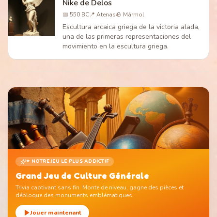
Nike de Delos
📅
550 BC
📍
Atenas
🪨
Mármol
Escultura arcaica griega de la victoria alada,
una de las primeras representaciones del
movimiento en la escultura griega.
⭐ NOTRE JEU LE PLUS ADDICTIF
Grand Jeu de Culture Générale
Trivia captivant sans fin. Monte de niveau, gagne des pièces et
débloque des monuments emblématiques.
Jouer maintenant