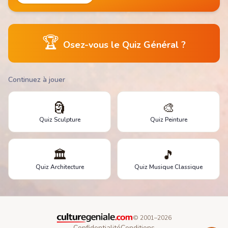
🏆
Osez-vous le Quiz Général ?
Continuez à jouer
🗿
🎨
Quiz Sculpture
Quiz Peinture
🏛️
🎵
Quiz Architecture
Quiz Musique Classique
© 2001–
2026
Confidentialité
Conditions