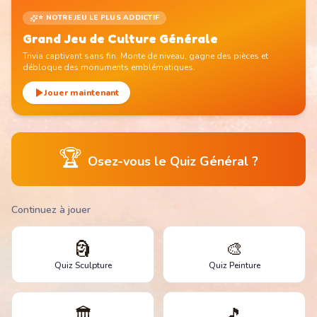
⭐ NOTRE JEU LE PLUS ADDICTIF
Grand Jeu de Culture Générale
Trivia captivant sans fin. Monte de niveau, gagne des pièces et
débloque des monuments emblématiques.
Jouer maintenant
🏆
Osez-vous le Quiz Général ?
Continuez à jouer
🗿
🎨
Quiz Sculpture
Quiz Peinture
🏛️
🎵