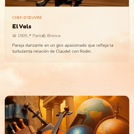
CHEF-D'ŒUVRE
El Vals
📅
1905
📍
París
🪨
Bronce
Pareja danzante en un giro apasionado que refleja la
turbulenta relación de Claudel con Rodin.