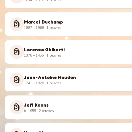
1834 – 1917
· 1 œuvres
Marcel Duchamp
🗿
1887 – 1968
· 1 œuvres
Lorenzo Ghiberti
🗿
1378 – 1455
· 1 œuvres
Jean-Antoine Houdon
🗿
1741 – 1828
· 1 œuvres
Jeff Koons
🗿
b. 1955
· 2 œuvres