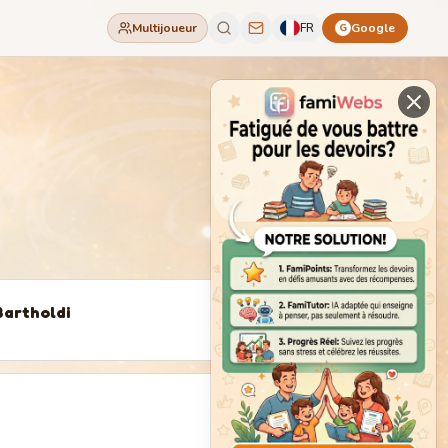
Multijoueur
FR
Google
G
Bartholdi