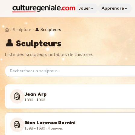
Jouer
Apprendre
Sculpture
👤 Sculpteurs
Home
👤 Sculpteurs
Liste des sculpteurs notables de l'histoire.
Jean Arp
🗿
1886 – 1966
Gian Lorenzo Bernini
🗿
1598 – 1680
· 4 œuvres