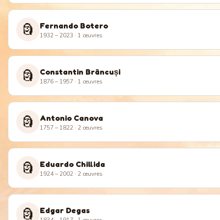
Fernando Botero
🗿
1932 – 2023
· 1 œuvres
Constantin Brâncuși
🗿
1876 – 1957
· 1 œuvres
Antonio Canova
🗿
1757 – 1822
· 2 œuvres
Eduardo Chillida
🗿
1924 – 2002
· 2 œuvres
Edgar Degas
🗿