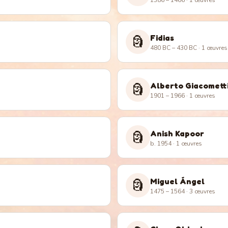
1386 – 1466
· 1 œuvres
Fidias
🗿
480 BC – 430 BC
· 1 œuvres
Alberto Giacomett
🗿
1901 – 1966
· 1 œuvres
Anish Kapoor
🗿
b. 1954
· 1 œuvres
Miguel Ángel
🗿
1475 – 1564
· 3 œuvres