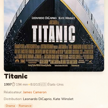
Titanic
1997
⏱
194 min
⭐
8.0
/10
🇺🇸 États-Unis
Réalisateur
:
James Cameron
Distribution
:
Leonardo DiCaprio, Kate Winslet
Drama
Romance