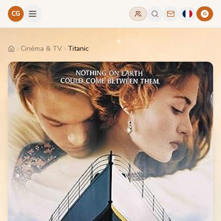
CG
G
Cinéma & TV
Titanic
Home