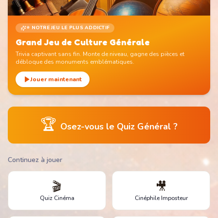
⭐ NOTRE JEU LE PLUS ADDICTIF
Grand Jeu de Culture Générale
Trivia captivant sans fin. Monte de niveau, gagne des pièces et
débloque des monuments emblématiques.
Jouer maintenant
🏆
Osez-vous le Quiz Général ?
Continuez à jouer
🎬
🎥
Quiz Cinéma
Cinéphile Imposteur