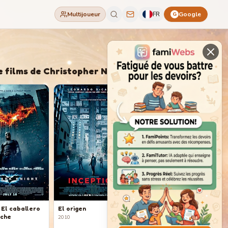
Multijoueur
FR
Google
G
e films de
Christopher Nolan
 El caballero
El origen
oche
2010