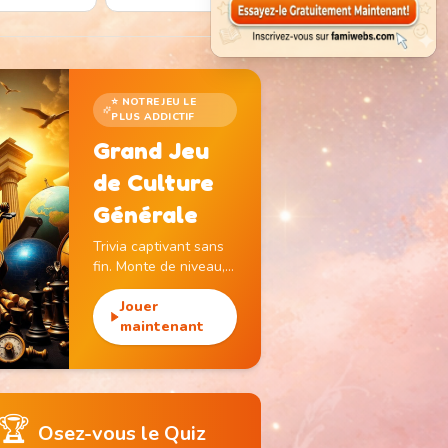
⭐ NOTRE JEU LE
PLUS ADDICTIF
Grand Jeu
de Culture
Générale
Trivia captivant sans
fin. Monte de niveau,
gagne des pièces et
débloque des
Jouer
monuments
maintenant
emblématiques.
🏆
Osez-vous le Quiz