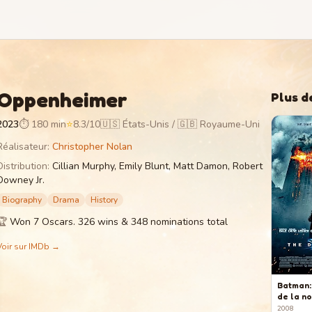
Oppenheimer
Plus d
2023
⏱
180 min
⭐
8.3
/10
🇺🇸 États-Unis / 🇬🇧 Royaume-Uni
Réalisateur
:
Christopher Nolan
Distribution
:
Cillian Murphy, Emily Blunt, Matt Damon, Robert
Downey Jr.
Biography
Drama
History
🏆
Won 7 Oscars. 326 wins & 348 nominations total
Voir sur IMDb →
Batman:
de la n
2008