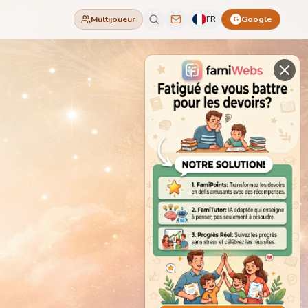
Multijoueur
FR
Google
G