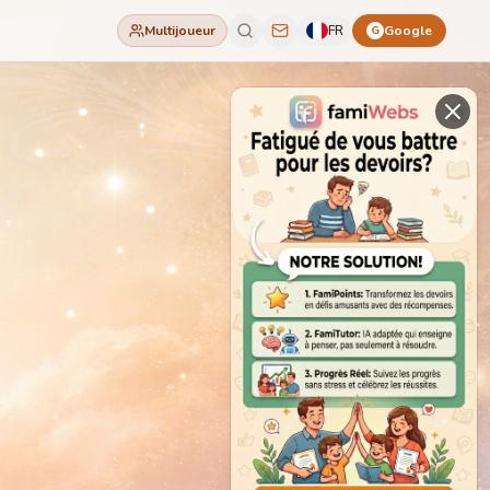
Multijoueur
FR
Google
G