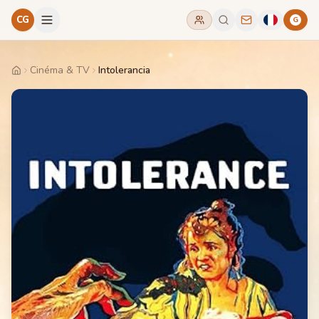
CG
G
Cinéma & TV
Intolerancia
Home