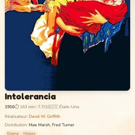
Intolerancia
1916
⏱
163 min
⭐
7.7
/10
🇺🇸 États-Unis
Réalisateur
:
David W. Griffith
Distribution
:
Mae Marsh, Fred Turner
Drama
History