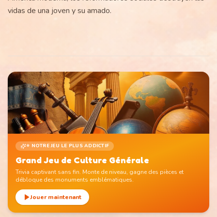
vidas de una joven y su amado.
⭐ NOTRE JEU LE PLUS ADDICTIF
Grand Jeu de Culture Générale
Trivia captivant sans fin. Monte de niveau, gagne des pièces et
débloque des monuments emblématiques.
Jouer maintenant