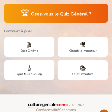
🏆
Osez-vous le Quiz Général ?
Continuez à jouer
🎬
🎥
Quiz Cinéma
Cinéphile Imposteur
🎸
📚
Quiz Musique Pop
Quiz Littérature
© 2001–
2026
Confidentialité
Conditions