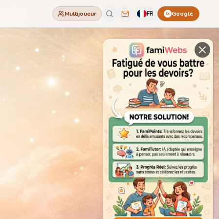
Multijoueur
FR
Google
G