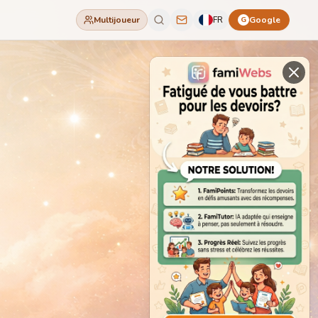
Multijoueur
FR
Google
G