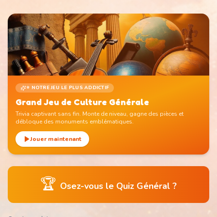
⭐ NOTRE JEU LE PLUS ADDICTIF
Grand Jeu de Culture Générale
Trivia captivant sans fin. Monte de niveau, gagne des pièces et
débloque des monuments emblématiques.
Jouer maintenant
🏆
Osez-vous le Quiz Général ?