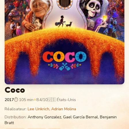
Coco
2017
⏱
105 min
⭐
8.4
/10
🇺🇸 États-Unis
Réalisateur
:
Lee Unkrich, Adrian Molina
Distribution
:
Anthony Gonzalez, Gael García Bernal, Benjamin
Bratt