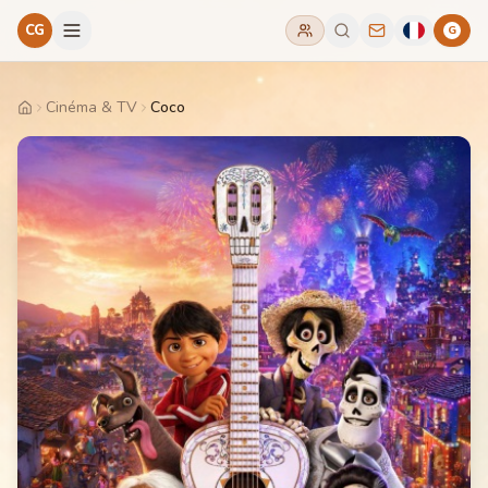
CG
G
Cinéma & TV
Coco
Home