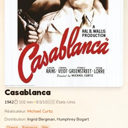
Casablanca
1942
⏱
102 min
⭐
8.5
/10
🇺🇸 États-Unis
Réalisateur
:
Michael Curtiz
Distribution
:
Ingrid Bergman, Humphrey Bogart
Drama
Romance
War