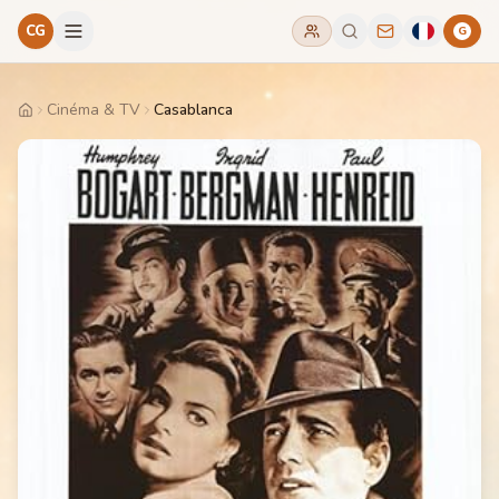
CG
G
Cinéma & TV
Casablanca
Home