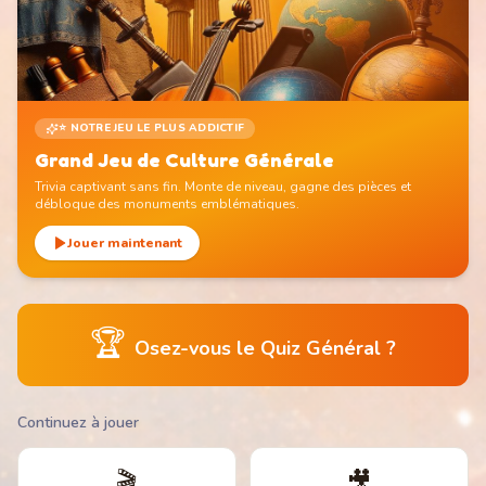
⭐ NOTRE JEU LE PLUS ADDICTIF
Grand Jeu de Culture Générale
Trivia captivant sans fin. Monte de niveau, gagne des pièces et
débloque des monuments emblématiques.
Jouer maintenant
🏆
Osez-vous le Quiz Général ?
Continuez à jouer
🎬
🎥