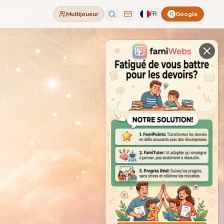
Multijoueur
FR
Google
G