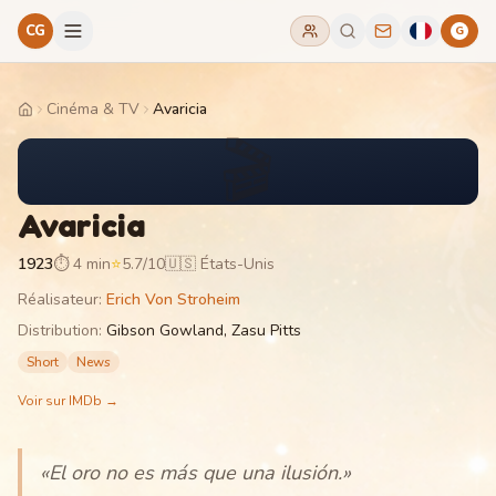
CG
G
Cinéma & TV
Avaricia
Home
🎬
Avaricia
1923
⏱
4 min
⭐
5.7
/10
🇺🇸 États-Unis
Réalisateur
:
Erich Von Stroheim
Distribution
:
Gibson Gowland, Zasu Pitts
Short
News
Voir sur IMDb →
«
El oro no es más que una ilusión.
»