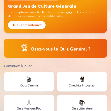
Grand Jeu de Culture Générale
Trivia captivant sans fin. Monte de niveau, gagne des pièces et
débloque des monuments emblématiques.
Jouer maintenant
🏆
Osez-vous le Quiz Général ?
Continuez à jouer
🎬
🎥
Quiz Cinéma
Cinéphile Imposteur
🎸
📚
Quiz Musique Pop
Quiz Littérature