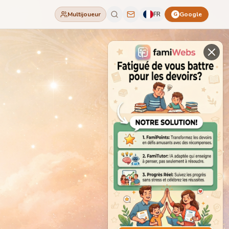
Multijoueur
FR
Google
G