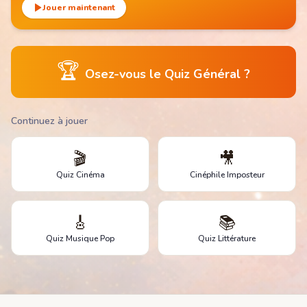
Jouer maintenant
🏆
Osez-vous le Quiz Général ?
Continuez à jouer
🎬
🎥
Quiz Cinéma
Cinéphile Imposteur
🎸
📚
Quiz Musique Pop
Quiz Littérature