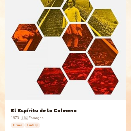
El Espíritu de la Colmena
1973
·
🇪🇸 Espagne
Drama
Fantasy