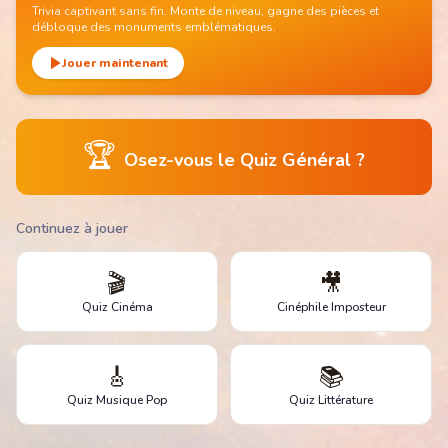
Trivia captivant sans fin. Monte de niveau, gagne des pièces et
débloque des monuments emblématiques.
Jouer maintenant
🏆
Osez-vous le Quiz Général ?
Continuez à jouer
🎬
🎥
Quiz Cinéma
Cinéphile Imposteur
🎸
📚
Quiz Musique Pop
Quiz Littérature