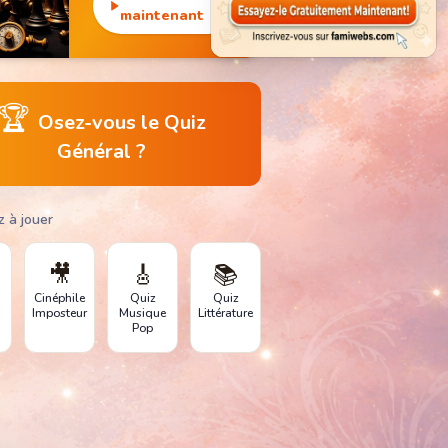
monuments
maintenant
emblématiques.
🏆
Osez-vous le Quiz
Général ?
z à jouer
🎥
🎸
📚
Cinéphile
Quiz
Quiz
Imposteur
Musique
Littérature
Pop