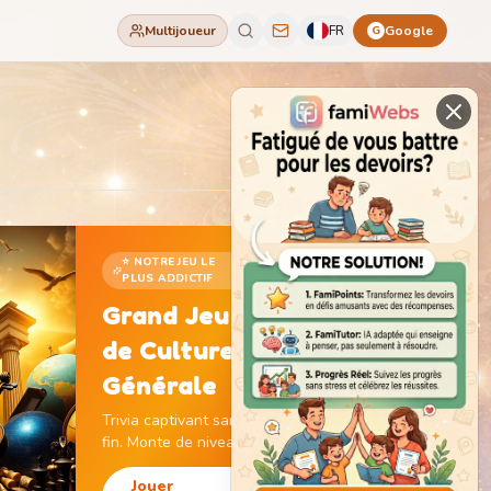
Multijoueur
FR
Google
G
⭐ NOTRE JEU LE
PLUS ADDICTIF
Grand Jeu
de Culture
Générale
Trivia captivant sans
fin. Monte de niveau,
gagne des pièces et
débloque des
Jouer