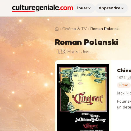
Jouer
Apprendre
Cinéma & TV
Roman Polanski
Home
Roman Polanski
· 🇺🇸 États-Unis
Chin
1974
·
🇺
Drama
Jack N
Polansk
un dete