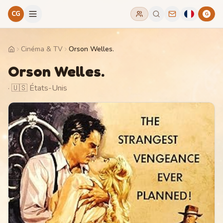
CG
G
Cinéma & TV
Orson Welles.
Home
Orson Welles.
· 🇺🇸 États-Unis