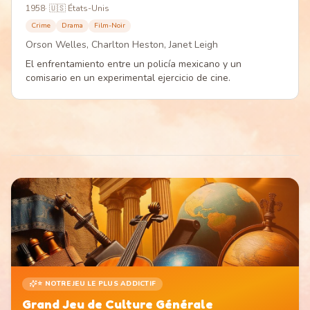
1958
·
🇺🇸 États-Unis
Crime
Drama
Film-Noir
Orson Welles, Charlton Heston, Janet Leigh
El enfrentamiento entre un policía mexicano y un
comisario en un experimental ejercicio de cine.
⭐ NOTRE JEU LE PLUS ADDICTIF
Grand Jeu de Culture Générale