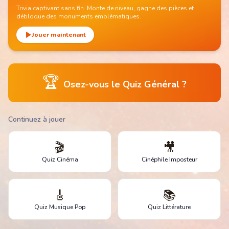
Trivia captivant sans fin. Monte de niveau, gagne des pièces et
débloque des monuments emblématiques.
Jouer maintenant
🏆
Osez-vous le Quiz Général ?
Continuez à jouer
🎬
🎥
Quiz Cinéma
Cinéphile Imposteur
🎸
📚
Quiz Musique Pop
Quiz Littérature