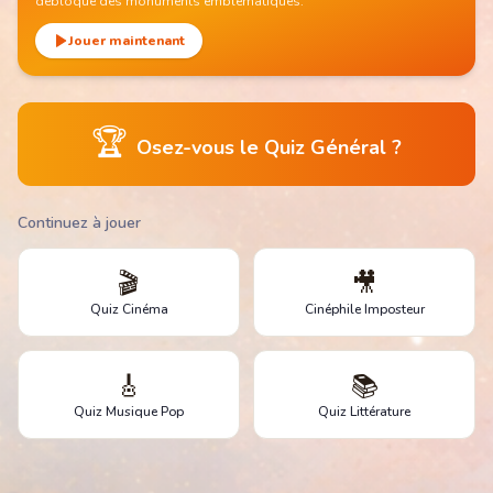
débloque des monuments emblématiques.
Jouer maintenant
🏆
Osez-vous le Quiz Général ?
Continuez à jouer
🎬
🎥
Quiz Cinéma
Cinéphile Imposteur
🎸
📚
Quiz Musique Pop
Quiz Littérature