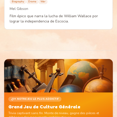
Biography
Drama
War
Mel Gibson
Film épico que narra la lucha de William Wallace por
lograr la independencia de Escocia.
⭐ NOTRE JEU LE PLUS ADDICTIF
Grand Jeu de Culture Générale
Trivia captivant sans fin. Monte de niveau, gagne des pièces et