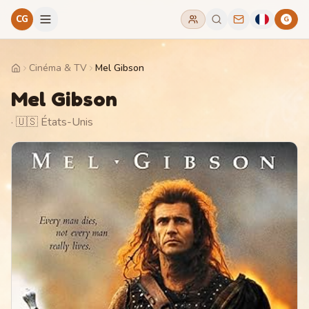
CG
G
Cinéma & TV
Mel Gibson
Home
Mel Gibson
· 🇺🇸 États-Unis