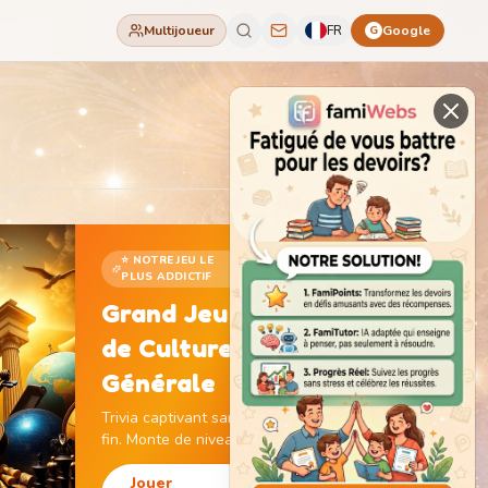
Multijoueur
FR
Google
G
⭐ NOTRE JEU LE
PLUS ADDICTIF
Grand Jeu
de Culture
Générale
Trivia captivant sans
fin. Monte de niveau,
gagne des pièces et
débloque des
Jouer