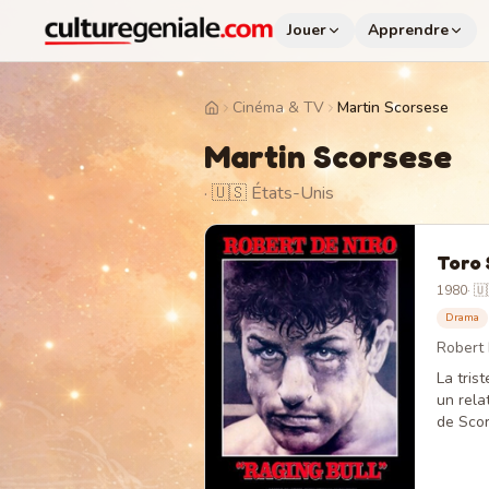
Jouer
Apprendre
Cinéma & TV
Martin Scorsese
Home
Martin Scorsese
· 🇺🇸 États-Unis
Toro 
1980
·
🇺
Drama
Robert 
La tris
un rela
de Scor