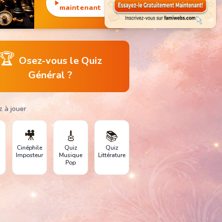
monuments
maintenant
emblématiques.
🏆
Osez-vous le Quiz
Général ?
z à jouer
🎥
🎸
📚
Cinéphile
Quiz
Quiz
Imposteur
Musique
Littérature
Pop