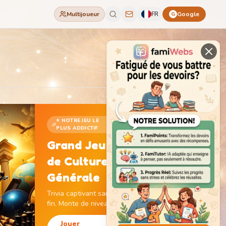
Multijoueur
FR
Google
G
⭐ NOTRE JEU LE
PLUS ADDICTIF
Grand Jeu
de Culture
Générale
Trivia captivant sans
fin. Monte de niveau,
gagne des pièces et
débloque des
Jouer