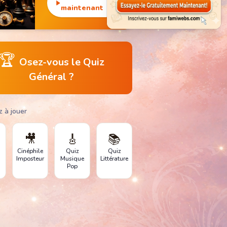
monuments
maintenant
emblématiques.
🏆
Osez-vous le Quiz
Général ?
z à jouer
🎥
🎸
📚
Cinéphile
Quiz
Quiz
Imposteur
Musique
Littérature
Pop