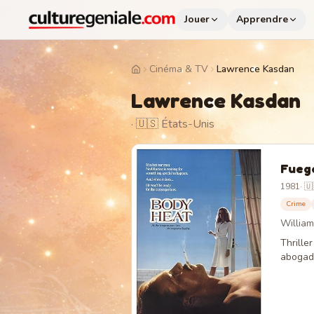
Jouer
Apprendre
Cinéma & TV
Lawrence Kasdan
Home
Lawrence Kasdan
· 🇺🇸 États-Unis
Fuego
1981
·
🇺
Crime
William
Thrille
abogado