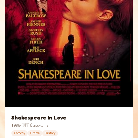
Shakespeare In Love
1998
·
🇺🇸 États-Unis
Comedy
Drama
History