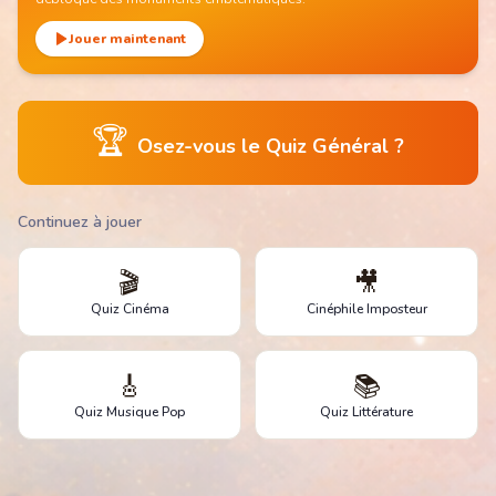
Jouer maintenant
🏆
Osez-vous le Quiz Général ?
Continuez à jouer
🎬
🎥
Quiz Cinéma
Cinéphile Imposteur
🎸
📚
Quiz Musique Pop
Quiz Littérature