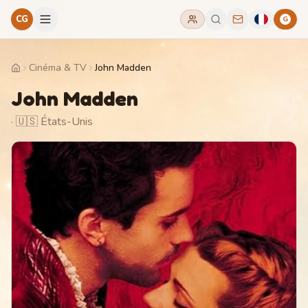
CG
G
Cinéma & TV
John Madden
Home
John Madden
· 🇺🇸 États-Unis