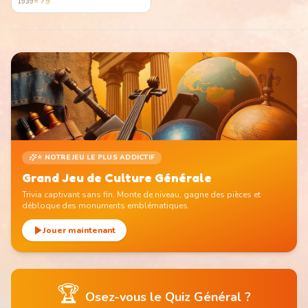
1939
⭐
7.9
⭐ NOTRE JEU LE PLUS ADDICTIF
Grand Jeu de Culture Générale
Trivia captivant sans fin. Monte de niveau, gagne des pièces et
débloque des monuments emblématiques.
Jouer maintenant
🏆
Osez-vous le Quiz Général ?