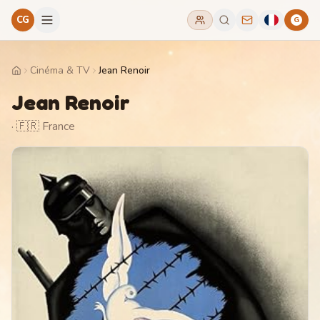
CG
G
Cinéma & TV
Jean Renoir
Home
Jean Renoir
· 🇫🇷 France