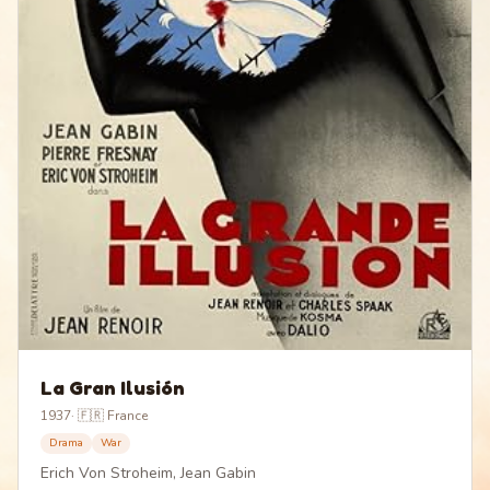
La Gran Ilusión
1937
·
🇫🇷 France
Drama
War
Erich Von Stroheim, Jean Gabin