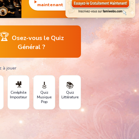
monuments
maintenant
emblématiques.
🏆
Osez-vous le Quiz
Général ?
z à jouer
🎥
🎸
📚
Cinéphile
Quiz
Quiz
Imposteur
Musique
Littérature
Pop