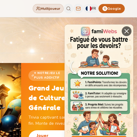
Multijoueur
FR
Google
G
⭐ NOTRE JEU LE
PLUS ADDICTIF
Grand Jeu
de Culture
Générale
Trivia captivant sans
fin. Monte de niveau,
gagne des pièces et
débloque des
Jouer