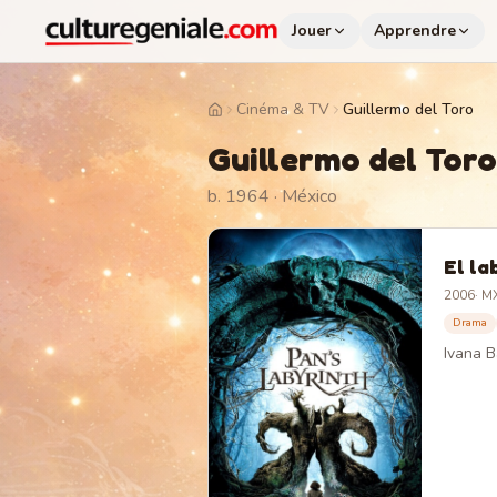
Jouer
Apprendre
Cinéma & TV
Guillermo del Toro
Home
Guillermo del Toro
b. 1964
· México
El la
2006
·
MX
Drama
Ivana B