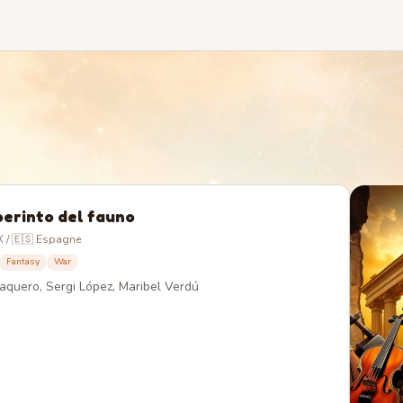
berinto del fauno
 / 🇪🇸 Espagne
Fantasy
War
aquero, Sergi López, Maribel Verdú