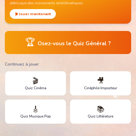
débloque des monuments emblématiques.
Jouer maintenant
🏆
Osez-vous le Quiz Général ?
Continuez à jouer
🎬
🎥
Quiz Cinéma
Cinéphile Imposteur
🎸
📚
Quiz Musique Pop
Quiz Littérature