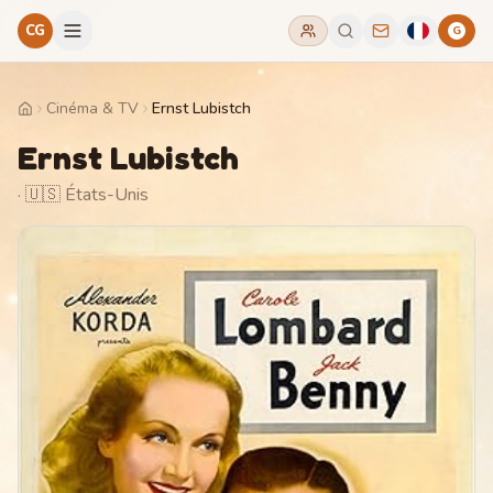
CG
G
Cinéma & TV
Ernst Lubistch
Home
Ernst Lubistch
· 🇺🇸 États-Unis