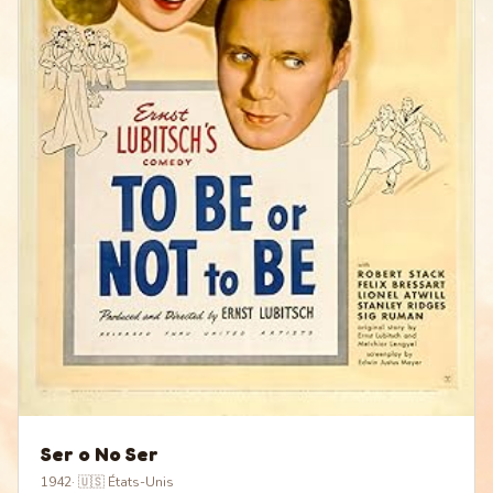
Ser o No Ser
1942
·
🇺🇸 États-Unis