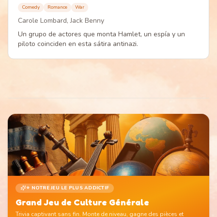
Comedy
Romance
War
Carole Lombard, Jack Benny
Un grupo de actores que monta Hamlet, un espía y un
piloto coinciden en esta sátira antinazi.
⭐ NOTRE JEU LE PLUS ADDICTIF
Grand Jeu de Culture Générale
Trivia captivant sans fin. Monte de niveau, gagne des pièces et