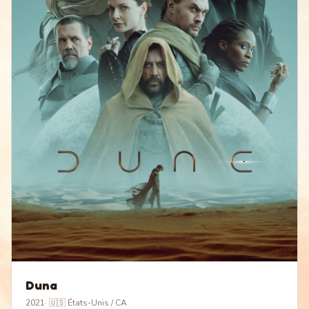
Duna
2021
·
🇺🇸 États-Unis / CA