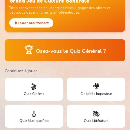
Grand Jeu de Culture Générale
Trivia captivant sans fin. Monte de niveau, gagne des pièces et
débloque des monuments emblématiques.
Jouer maintenant
🏆
Osez-vous le Quiz Général ?
Continuez à jouer
🎬
🎥
Quiz Cinéma
Cinéphile Imposteur
🎸
📚
Quiz Musique Pop
Quiz Littérature