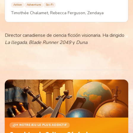
Action
Adventure
Sci-Fi
Timothée Chalamet, Rebecca Ferguson, Zendaya
Director canadiense de ciencia ficción visionaria. Ha dirigido
La llegada
,
Blade Runner 2049
y
Duna
.
⭐ NOTRE JEU LE PLUS ADDICTIF