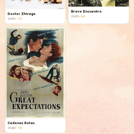
Breve Encuentro
Doctor Zhivago
1945
⭐
8.0
1965
⭐
7.9
Cadenas Rotas
1946
⭐
7.8