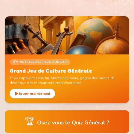
⭐ NOTRE JEU LE PLUS ADDICTIF
Grand Jeu de Culture Générale
Trivia captivant sans fin. Monte de niveau, gagne des pièces et
débloque des monuments emblématiques.
Jouer maintenant
🏆
Osez-vous le Quiz Général ?