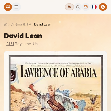
CG
G
Cinéma & TV
David Lean
Home
David Lean
· 🇬🇧 Royaume-Uni