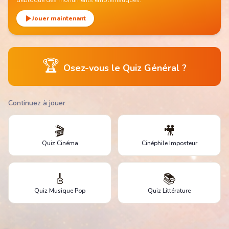
Jouer maintenant
🏆
Osez-vous le Quiz Général ?
Continuez à jouer
🎬
🎥
Quiz Cinéma
Cinéphile Imposteur
🎸
📚
Quiz Musique Pop
Quiz Littérature