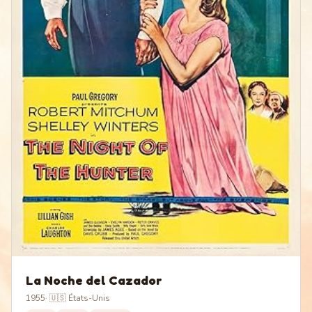
La Noche del Cazador
1955
·
🇺🇸 États-Unis