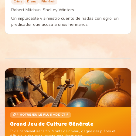
Crime
Drama
Film-Noir
Robert Mitchun, Shelley Winters
Un implacable y siniestro cuento de hadas con ogro, un
predicador que acosa a unos hermanos.
⭐ NOTRE JEU LE PLUS ADDICTIF
Grand Jeu de Culture Générale
Trivia captivant sans fin. Monte de niveau, gagne des pièces et
débloque des monuments emblématiques.