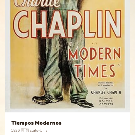
Tiempos Modernos
1936
·
🇺🇸 États-Unis