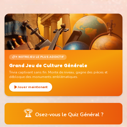
⭐ NOTRE JEU LE PLUS ADDICTIF
Grand Jeu de Culture Générale
Trivia captivant sans fin. Monte de niveau, gagne des pièces et
débloque des monuments emblématiques.
Jouer maintenant
🏆
Osez-vous le Quiz Général ?