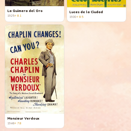
La Quimera del Oro
Luces de la Ciudad
1925
⭐
8.1
1930
⭐
8.5
Monsieur Verdoux
1946
⭐
7.8