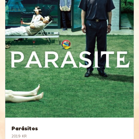
Parásitos
2019
·
KR