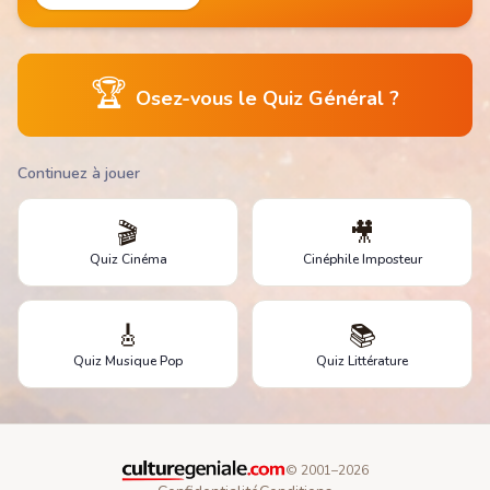
🏆
Osez-vous le Quiz Général ?
Continuez à jouer
🎬
🎥
Quiz Cinéma
Cinéphile Imposteur
🎸
📚
Quiz Musique Pop
Quiz Littérature
© 2001–
2026