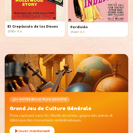
El Crepúsculo de los Dioses
Perdición
1950
⭐
8.4
1944
⭐
8.3
⭐ NOTRE JEU LE PLUS ADDICTIF
Grand Jeu de Culture Générale
Trivia captivant sans fin. Monte de niveau, gagne des pièces et
débloque des monuments emblématiques.
Jouer maintenant