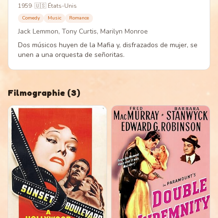
1959
·
🇺🇸 États-Unis
Comedy
Music
Romance
Jack Lemmon, Tony Curtis, Marilyn Monroe
Dos músicos huyen de la Mafia y, disfrazados de mujer, se
unen a una orquesta de señoritas.
Filmographie
(
3
)