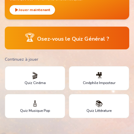
Jouer maintenant
🏆
Osez-vous le Quiz Général ?
Continuez à jouer
🎬
🎥
Quiz Cinéma
Cinéphile Imposteur
🎸
📚
Quiz Musique Pop
Quiz Littérature