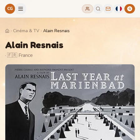
CG
G
Cinéma & TV
Alain Resnais
Home
Alain Resnais
· 🇫🇷 France