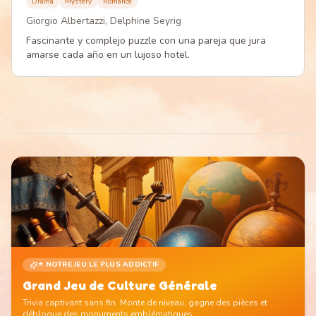
Drama
Mystery
Romance
Giorgio Albertazzi, Delphine Seyrig
Fascinante y complejo puzzle con una pareja que jura
amarse cada año en un lujoso hotel.
⭐ NOTRE JEU LE PLUS ADDICTIF
Grand Jeu de Culture Générale
Trivia captivant sans fin. Monte de niveau, gagne des pièces et
débloque des monuments emblématiques.