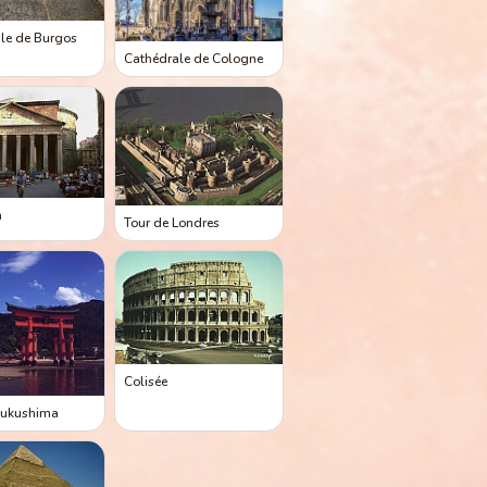
le de Burgos
Cathédrale de Cologne
n
Tour de Londres
Colisée
tsukushima