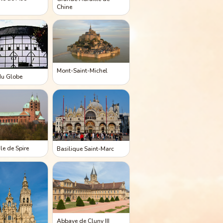
Chine
Mont-Saint-Michel
du Globe
le de Spire
Basilique Saint-Marc
Abbaye de Cluny III