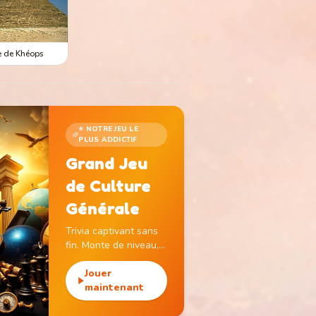
 de Khéops
⭐ NOTRE JEU LE
PLUS ADDICTIF
Grand Jeu
de Culture
Générale
Trivia captivant sans
fin. Monte de niveau,
gagne des pièces et
débloque des
Jouer
monuments
maintenant
emblématiques.