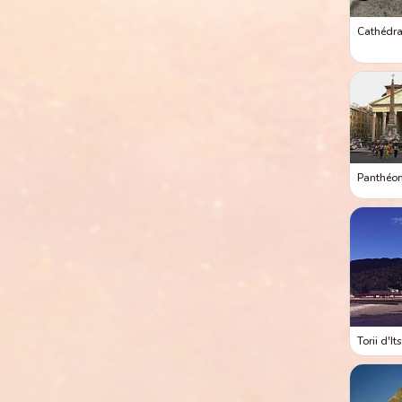
Cathédra
Panthéo
Torii d'I