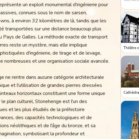
eprésente un exploit monumental d'ingénierie pour
 massives, connues sous le nom de sarsen,
ns, à environ 32 kilomètres de là, tandis que les
été transportées sur une distance beaucoup plus
 au Pays de Galles. La méthode exacte de transport
res reste un mystère, mais elle implique
Théâtre 
istiquées d'ingénierie, de tirage et de levage,
e nombreuses et une organisation sociale avancée.
ge ne rentre dans aucune catégorie architecturale
que et l'utilisation de grandes pierres dressées
 linteaux horizontaux constituent une forme unique
Cathédra
 le plan culturel, Stonehenge est l'un des
s et les plus étudiés de la préhistoire
yances, des capacités technologiques et de
ions néolithiques et de l'âge du bronze, et sa
magination, symbolisant la profondeur et