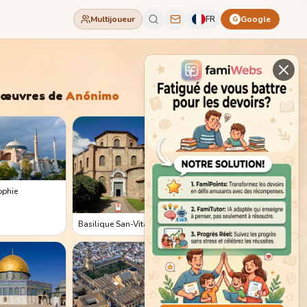
Multijoueur
FR
Google
G
'œuvres de
Anónimo
ophie
Basilique San-Vitale