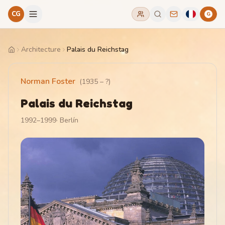
CG
G
Architecture
Palais du Reichstag
Home
Norman Foster
(
1935
–
?
)
Palais du Reichstag
1992–1999
·
Berlín