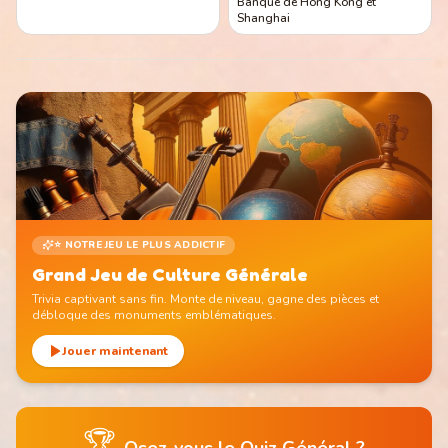
Banque de Hong Kong et
Shanghai
⭐ NOTRE JEU LE PLUS ADDICTIF
Grand Jeu de Culture Générale
Trivia captivant sans fin. Monte de niveau, gagne des pièces et
débloque des monuments emblématiques.
Jouer maintenant
🏆
Osez-vous le Quiz Général ?