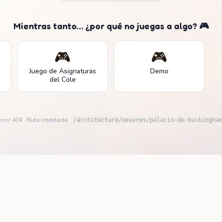
Mientras tanto… ¿por qué no juegas a algo? 🎮
🎮
🎮
Juego de Asignaturas
Demo
del Cole
rror 404 · Ruta intentada:
/architecture/oeuvres/palacio-de-buckingha
Confidentialité
Conditions