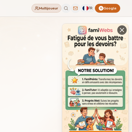
Multijoueur
FR
Google
G