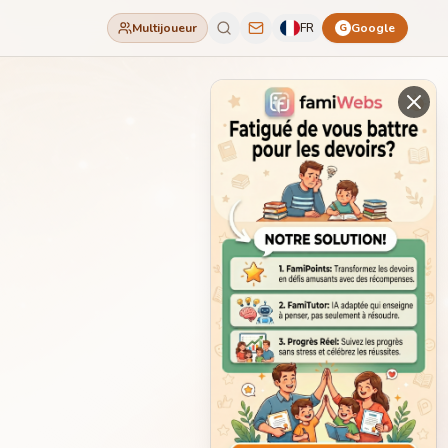
Multijoueur
FR
Google
G