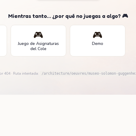
Mientras tanto… ¿por qué no juegas a algo? 🎮
🎮
🎮
Juego de Asignaturas
Demo
del Cole
or 404 · Ruta intentada:
/architecture/oeuvres/museo-solomon-guggenhe
Confidentialité
Conditions