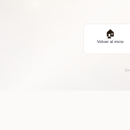
🏠
Volver al inicio
Err
© 2001–
2026