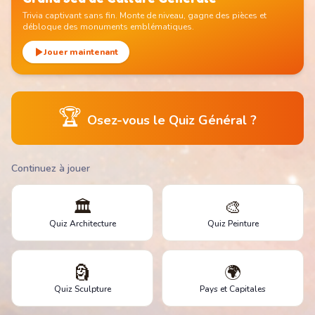
Trivia captivant sans fin. Monte de niveau, gagne des pièces et
débloque des monuments emblématiques.
Jouer maintenant
🏆
Osez-vous le Quiz Général ?
Continuez à jouer
🏛️
🎨
Quiz Architecture
Quiz Peinture
🗿
🌍
Quiz Sculpture
Pays et Capitales