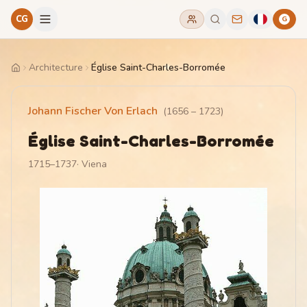
CG
G
Architecture
Église Saint-Charles-Borromée
Home
Johann Fischer Von Erlach
(
1656
–
1723
)
Église Saint-Charles-Borromée
1715–1737
·
Viena