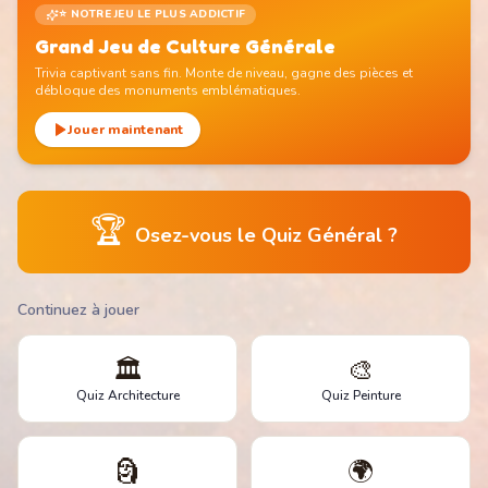
⭐ NOTRE JEU LE PLUS ADDICTIF
Grand Jeu de Culture Générale
Trivia captivant sans fin. Monte de niveau, gagne des pièces et
débloque des monuments emblématiques.
Jouer maintenant
🏆
Osez-vous le Quiz Général ?
Continuez à jouer
🏛️
🎨
Quiz Architecture
Quiz Peinture
🗿
🌍