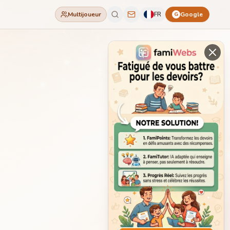
Multijoueur
FR
Google
G