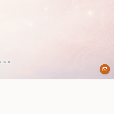
ufmann
Contenu disponible sous licence GNU