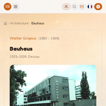
CG
G
Architecture
Bauhaus
Home
Walter Gropius
(
1883
–
1969
)
Bauhaus
1925–1926
·
Dessau