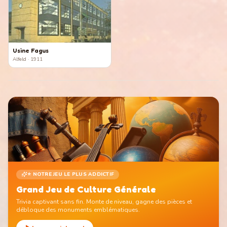
Usine Fagus
Alfeld
· 1911
⭐ NOTRE JEU LE PLUS ADDICTIF
Grand Jeu de Culture Générale
Trivia captivant sans fin. Monte de niveau, gagne des pièces et
débloque des monuments emblématiques.