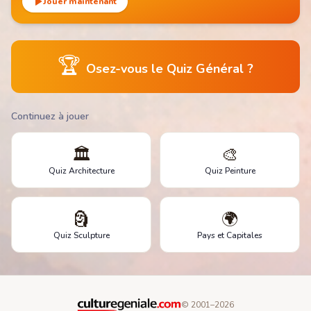
Jouer maintenant
🏆
Osez-vous le Quiz Général ?
Continuez à jouer
🏛️
🎨
Quiz Architecture
Quiz Peinture
🗿
🌍
Quiz Sculpture
Pays et Capitales
© 2001–
2026