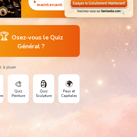
monuments
maintenant
emblématiques.
🏆
Osez-vous le Quiz
Général ?
z à jouer
🎨
🗿
🌍
Quiz
Quiz
Pays et
re
Peinture
Sculpture
Capitales