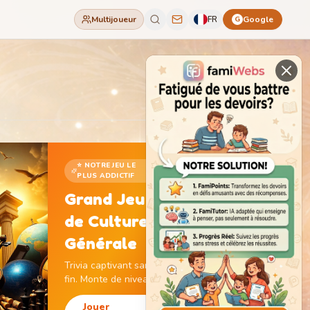
Multijoueur
FR
Google
G
⭐ NOTRE JEU LE
PLUS ADDICTIF
Grand Jeu
de Culture
Générale
Trivia captivant sans
fin. Monte de niveau,
gagne des pièces et
débloque des
Jouer