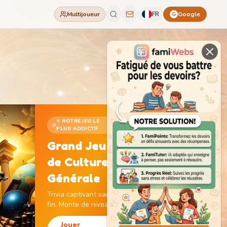
Multijoueur
FR
Google
G
⭐ NOTRE JEU LE
PLUS ADDICTIF
Grand Jeu
de Culture
Générale
Trivia captivant sans
fin. Monte de niveau,
gagne des pièces et
débloque des
Jouer