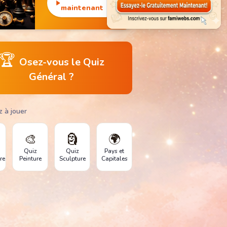
monuments
maintenant
emblématiques.
🏆
Osez-vous le Quiz
Général ?
z à jouer
🎨
🗿
🌍
Quiz
Quiz
Pays et
re
Peinture
Sculpture
Capitales