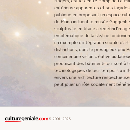
Rogers, est le Centre Pompidou à Par
extérieure apparentes et ses façades 
publique en proposant un espace cult
de Piano incluent le musée Guggenhe
sculpturale en titane a redéfini l'imag
emblématique de la skyline londonien
un exemple d'intégration subtile d'ar
distinctions, dont le prestigieux prix
combiner une vision créative audacieu
produisant des bâtiments qui sont à l
technologiques de leur temps. Il a in
envers une architecture respectueuse 
peut jouer un rôle socialement bénéfi
© 2001–
2026