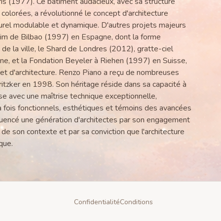
is (1977). Ce bâtiment audacieux, avec sa structure
colorées, a révolutionné le concept d'architecture
urel modulable et dynamique. D'autres projets majeurs
im de Bilbao (1997) en Espagne, dont la forme
e de la ville, le Shard de Londres (2012), gratte-ciel
ne, et la Fondation Beyeler à Riehen (1997) en Suisse,
t et d'architecture. Renzo Piano a reçu de nombreuses
 Pritzker en 1998. Son héritage réside dans sa capacité à
se avec une maîtrise technique exceptionnelle,
a fois fonctionnels, esthétiques et témoins des avancées
fluencé une génération d'architectes par son engagement
de son contexte et par sa conviction que l'architecture
que.
Confidentialité
Conditions