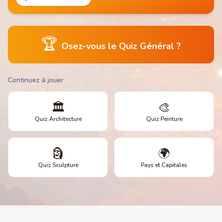
🏆
Osez-vous le Quiz Général ?
Continuez à jouer
🏛️
🎨
Quiz Architecture
Quiz Peinture
🗿
🌍
Quiz Sculpture
Pays et Capitales