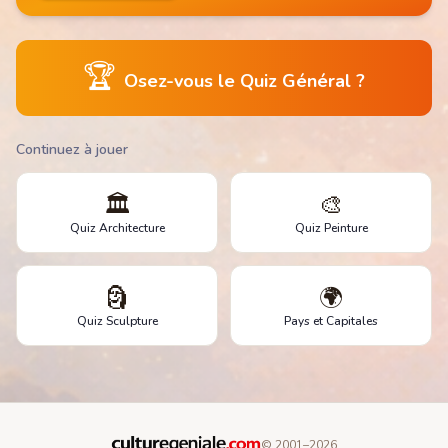
🏆
Osez-vous le Quiz Général ?
Continuez à jouer
🏛️
🎨
Quiz Architecture
Quiz Peinture
🗿
🌍
Quiz Sculpture
Pays et Capitales
© 2001–
2026