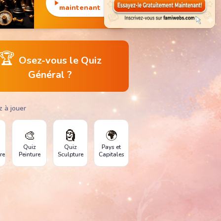
monuments
maintenant
emblématiques.
🏆
Osez-vous le Quiz
Général ?
z à jouer
🎨
🗿
🌍
Quiz
Quiz
Pays et
re
Peinture
Sculpture
Capitales