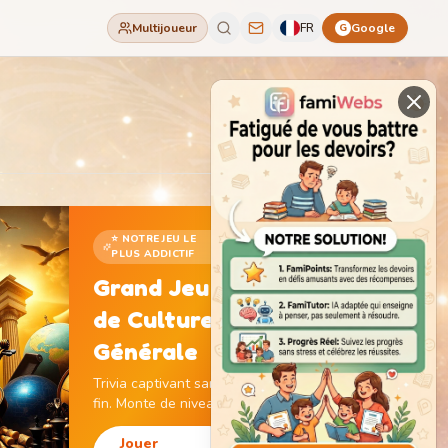
Multijoueur
FR
Google
G
⭐ NOTRE JEU LE
PLUS ADDICTIF
Grand Jeu
de Culture
Générale
Trivia captivant sans
fin. Monte de niveau,
gagne des pièces et
débloque des
Jouer