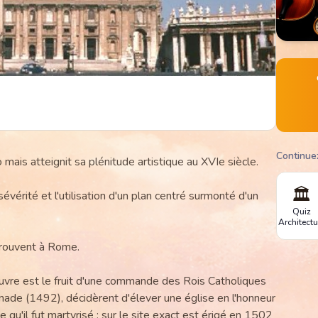
Continue
 mais atteignit sa plénitude artistique au XVIe siècle.
🏛️
sévérité et l'utilisation d'un plan centré surmonté d'un
Quiz
Architectu
rouvent à Rome.
œuvre est le fruit d'une commande des Rois Catholiques
ade (1492), décidèrent d'élever une église en l'honneur
se qu'il fut martyrisé ; sur le site exact est érigé en 1502