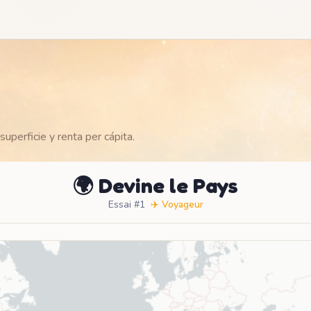
uperficie y renta per cápita.
🌍 Devine le Pays
Essai #1
✈️
Voyageur