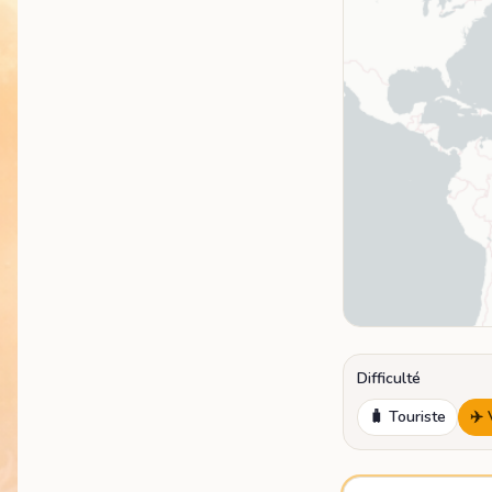
Difficulté
🧳
Touriste
✈️