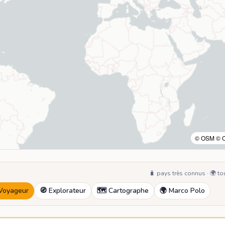
© OSM © 
🧳
pays très connus
·
🌍
to
Voyageur
🧭
Explorateur
🗺️
Cartographe
🌍
Marco Polo