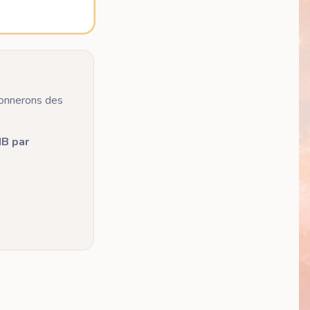
donnerons des
IB par