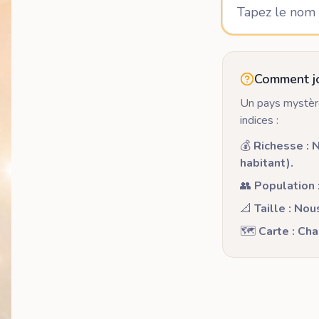
Comment j
Un pays mystère
indices :
💰
Richesse : N
habitant).
👥
Population :
📐
Taille : Nou
🗺️
Carte : Cha