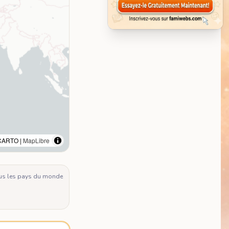
CARTO |
MapLibre
us les pays du monde