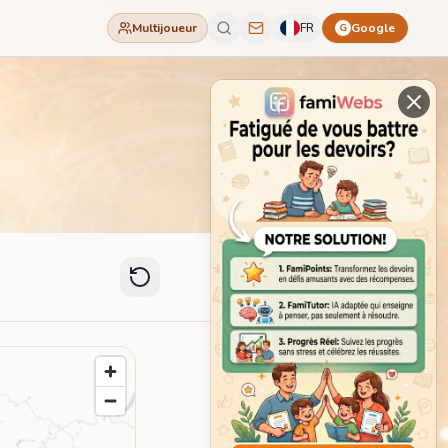
Multijoueur
FR
Google
G
🌍 Jouer en Multijoueur