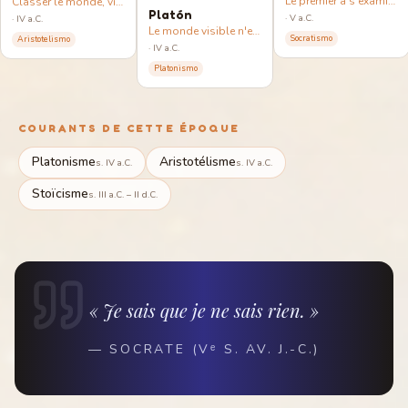
Le premier à s'examiner soi-même : pourquoi la question vaut plus que la réponse.
Classer le monde, vivre dans le juste milieu, forger le caractère.
Platón
·
V a.C.
·
IV a.C.
Le monde visible n'est qu'une ombre ; le réel est dans les Idées.
Socratismo
Aristotelismo
·
IV a.C.
Platonismo
COURANTS DE CETTE ÉPOQUE
Platonisme
Aristotélisme
s. IV a.C.
s. IV a.C.
Stoïcisme
s. III a.C. – II d.C.
« Je sais que je ne sais rien. »
—
SOCRATE (Vᵉ S. AV. J.-C.)