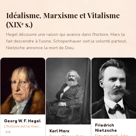
Idéalisme, Marxisme et Vitalisme
(XIXᵉ s.)
Hegel découvre une raison qui avance dans l'histoire, Marx la
fait descendre à l'usine, Schopenhauer voit la volonté partout,
Nietzsche annonce la mort de Dieu.
Georg W. F. Hegel
Friedrich
L'histoire est la marche d'une raison qui se connaît elle-même.
Nietzsche
Karl Marx
·
XIX
Dieu est mort : à toi d'inventer des valeurs et de devenir qui tu es.