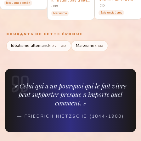
Il ne suffit pas d'interpréter le monde : il s'agit de le transformer.
Idealismo alemán
·
XIX
·
XIX
Existencialismo
Marxismo
COURANTS DE CETTE ÉPOQUE
Idéalisme allemand
Marxisme
s. XVIII–XIX
s. XIX
« Celui qui a un pourquoi qui le fait vivre
peut supporter presque n'importe quel
comment. »
—
FRIEDRICH NIETZSCHE (1844-1900)