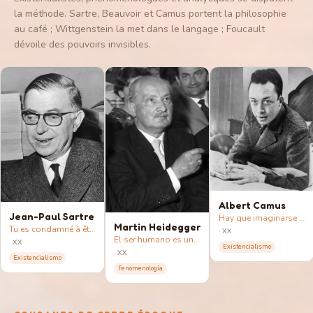
la méthode. Sartre, Beauvoir et Camus portent la philosophie
au café ; Wittgenstein la met dans le langage ; Foucault
dévoile des pouvoirs invisibles.
Albert Camus
Jean-Paul Sartre
Hay que imaginarse a Sísifo feliz
Martin Heidegger
Tu es condamné à être libre : même ne pas choisir est un choix.
·
XX
El ser humano es un ser-para-la-muerte
·
XX
Existencialismo
·
XX
Existencialismo
Fenomenología