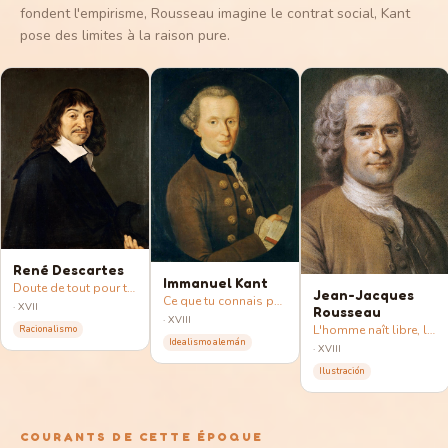
fondent l'empirisme, Rousseau imagine le contrat social, Kant
pose des limites à la raison pure.
René Descartes
Immanuel Kant
Doute de tout pour trouver l'indubitable : « je pense, donc je suis ».
Jean-Jacques
Ce que tu connais passe par des lunettes mentales ; le devoir, par une loi universelle.
·
XVII
Rousseau
·
XVIII
L'homme naît libre, la société l'enchaîne. Peut-on y remédier ?
Racionalismo
Idealismo alemán
·
XVIII
Ilustración
COURANTS DE CETTE ÉPOQUE