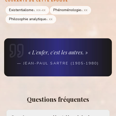
COURANTS DE CETTE ÉPOQUE
Existentialisme
Phénoménologie
s. XIX–XX
s. XX
Philosophie analytique
s. XX
« L'enfer, c'est les autres. »
—
JEAN-PAUL SARTRE (1905-1980)
Questions fréquentes