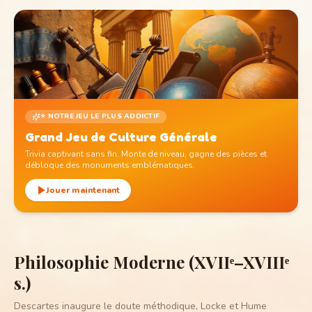
⭐ NOTRE JEU LE PLUS ADDICTIF
Grand Jeu de Culture Générale
Trivia captivant sans fin. Monte de niveau, gagne des pièces et
débloque des monuments emblématiques.
Jouer maintenant
Philosophie Moderne (XVIIᵉ–XVIIIᵉ
s.)
Descartes inaugure le doute méthodique, Locke et Hume