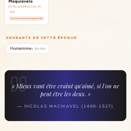
Maquiavelo
El fin justifica los medios
·
XVI
Humanismo renacentista
COURANTS DE CETTE ÉPOQUE
Humanisme
s. XV–XVI
« Mieux vaut être craint qu'aimé, si l'on ne
peut être les deux. »
—
NICOLAS MACHIAVEL (1469-1527)